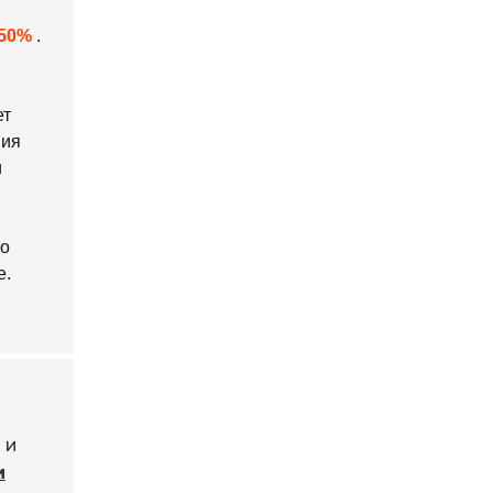
50%
.
ет
ния
и
то
е.
 и
и