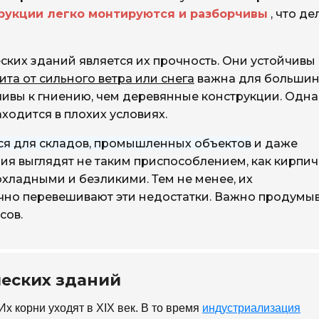
рукции легко монтируются и разборчивы
, что де
ких зданий является их прочность. Они устойчивы 
ита от сильного ветра или снега
важна для большин
чивы к гниению, чем деревянные конструкции. Одн
аходится в плохих условиях.
ся для складов, промышленных объектов
и даже
ия выглядят не таким приспособлением, как кирпи
хладными и безликими. Тем не менее, их
но перевешивают эти недостатки. Важно продумы
сов.
ческих зданий
х корни уходят в XIX век. В то время
индустриализация