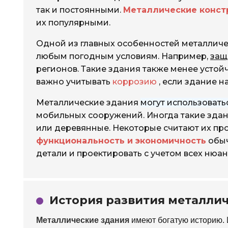
так и постоянными.
Металлические конст
их популярными.
Одной из главных особенностей металличес
любым погодным условиям. Например,
защ
регионов. Такие здания также менее устой
важно учитывать
коррозию
, если здание н
Металлические здания
могут использовать
мобильных сооружений. Иногда такие здан
или деревянные. Некоторые считают их про
функциональность и экономичность
обыч
детали и проектировать с учетом всех нюан
История развития металли
Металлические здания
имеют богатую историю. И