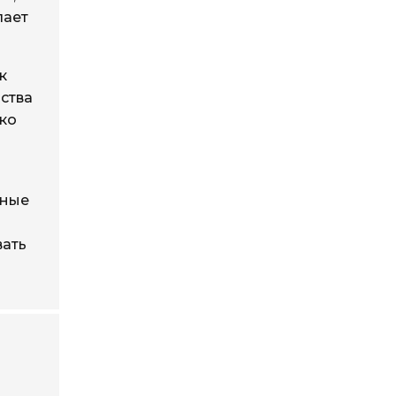
лает
к
ства
ако
чные
вать