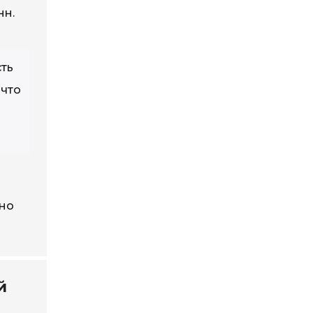
нн.
сть
 что
жно
й