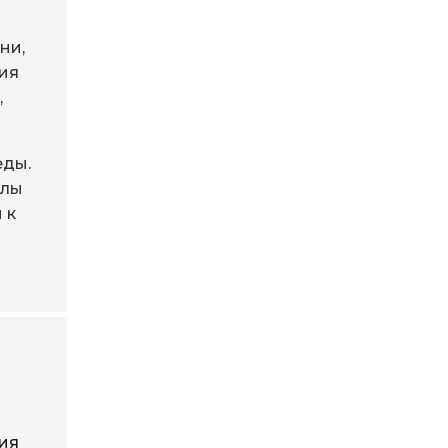
ни,
ния
,
еды.
ллы
 к
ия